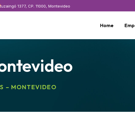
Ituzaingó 1377, CP. 11000, Montevideo
Home
Emp
ontevideo
ES – MONTEVIDEO