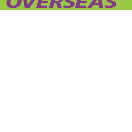
El mejor camino entre dos puntos
Regístrese para recibir nuestras novedades
Suscribirse
ESCRÍBANOS
sales@overseas.com.uy
TELÉFONO
+598 2915-1425